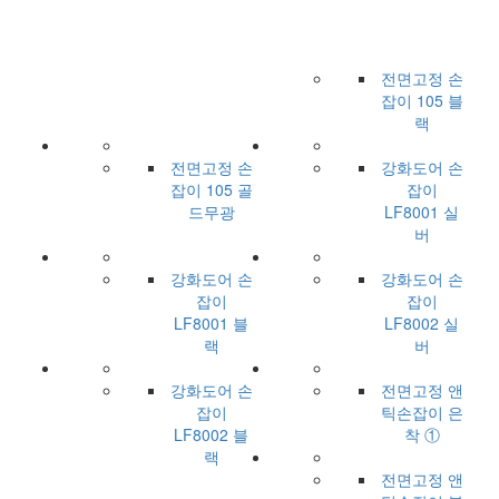
전면고정 손
잡이 105 블
랙
전면고정 손
강화도어 손
잡이 105 골
잡이
드무광
LF8001 실
버
강화도어 손
강화도어 손
잡이
잡이
LF8001 블
LF8002 실
랙
버
강화도어 손
전면고정 앤
잡이
틱손잡이 은
LF8002 블
착 ①
랙
전면고정 앤