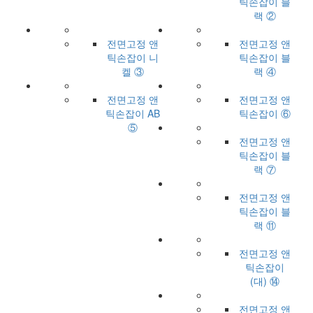
틱손잡이 블
랙 ②
전면고정 앤
전면고정 앤
틱손잡이 니
틱손잡이 블
켈 ③
랙 ④
전면고정 앤
전면고정 앤
틱손잡이 AB
틱손잡이 ⑥
⑤
전면고정 앤
틱손잡이 블
랙 ⑦
전면고정 앤
틱손잡이 블
랙 ⑪
전면고정 앤
틱손잡이
(대) ⑭
전면고정 앤