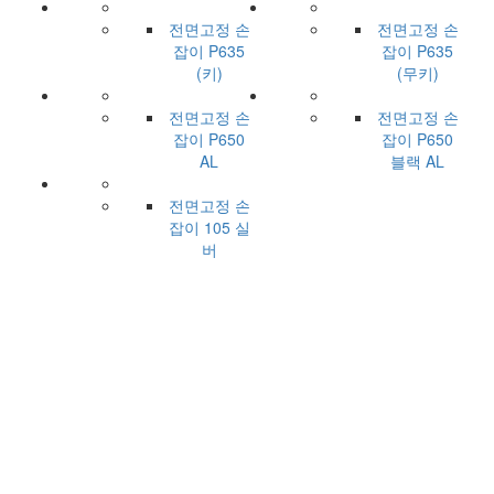
전면고정 손
전면고정 손
잡이 P635
잡이 P635
(키)
(무키)
전면고정 손
전면고정 손
잡이 P650
잡이 P650
AL
블랙 AL
전면고정 손
잡이 105 실
버